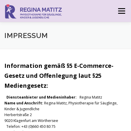
Zum
Inhalt
Menü
springen
IMPRESSUM
Information gemäß §5 E-Commerce-
Gesetz und Offenlegung laut §25
Mediengesetz:
Diensteanbieter und Medieninhaber:
Regina Matitz
Name und Anschrift:
Regina Matitz, Physiotherapie für Säuglinge,
Kinder & Jugendliche
Herbertstraße 2
9020 Klagenfurt am Wörthersee
Telefon: +43 (0)660 450 80 75